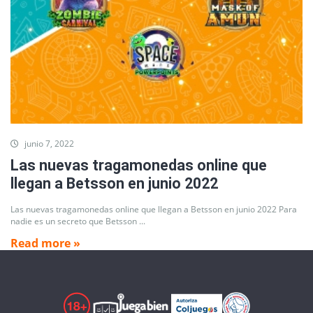
junio 7, 2022
Las nuevas tragamonedas online que
llegan a Betsson en junio 2022
Las nuevas tragamonedas online que llegan a Betsson en junio 2022 Para
nadie es un secreto que Betsson ...
Read more »