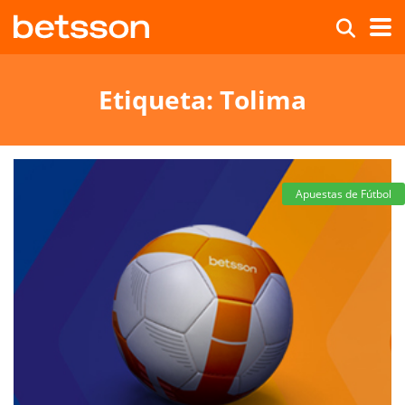
Etiqueta:
Tolima
Apuestas de Fútbol