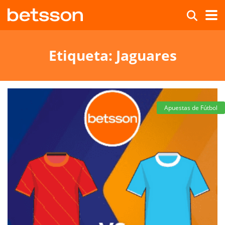
Etiqueta:
Jaguares
Apuestas de Fútbol