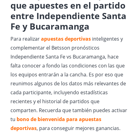
que apuestes en el partido
entre Independiente Santa
Fe y Bucaramanga
Para realizar
apuestas deportivas
inteligentes y
complementar el Betsson pronósticos
Independiente Santa Fe vs Bucaramanga, hace
falta conocer a fondo las condiciones con las que
los equipos entrarán a la cancha. Es por eso que
reunimos algunos de los datos más relevantes de
cada participante, incluyendo estadísticas
recientes y el historial de partidos que
comparten. Recuerda que también puedes activar
tu
bono de bienvenida para apuestas
deportivas
, para conseguir mejores ganancias.