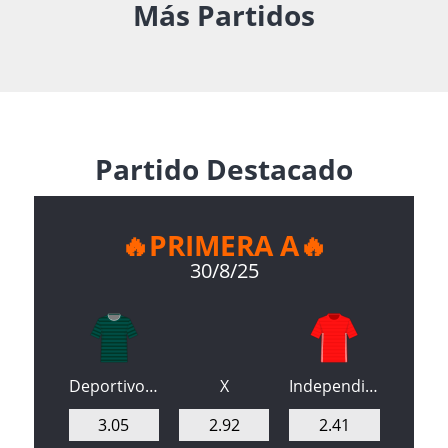
Más Partidos
Partido Destacado
🔥PRIMERA A🔥
30/8/25
Deportivo Cali
X
Independiente Medellín
3.05
2.92
2.41