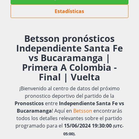
Estadísticas
Betsson pronósticos
Independiente Santa Fe
vs Bucaramanga |
Primera A Colombia -
Final | Vuelta
¡Bienvenido al centro de datos del próximo
pronostico deportivo del partido de la
Pronosticos
entre
Independiente Santa Fe vs
Bucaramanga
! Aquí en
Betsson
encontrarás
todos los detalles relevantes sobre el partido
programado para el
15/06/2024 19:30:00
(UTC-
.
05:00)