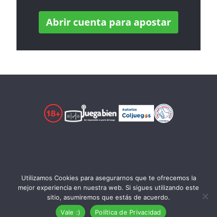
Abrir cuenta para apostar
© Copyright
2026
Betsson Colombia
Utilizamos Cookies para asegurarnos que te ofrecemos la
Términos Y Condiciones
mejor experiencia en nuestra web. Si sigues utilizando este
sitio, asumiremos que estás de acuerdo.
Vale :)
Política de Privacidad