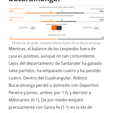
Eficiencia de goles Independiente Santa Fe vs Bucaramanga
Mientras, el balance de los
Leopardos
fuera de
casa es positivo, aunque no tan contundente.
Lejos del departamento de Santander ha ganado
siete partidos, ha empatado cuatro y ha perdido
cuatro. Dentro del Cuadrangular, Atlético
Bucaramanga perdió a domicilio con Deportivo
Pereira y Junior, ambos por 1-0, y derrotó a
Millonarios (0-1). De por medio empató
precisamente con Santa Fe (1-1) en la ida de