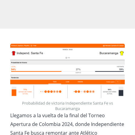
Probabilidad de victoria Independiente Santa Fe vs
Bucaramanga
Llegamos a la vuelta de la final del Torneo
Apertura de Colombia 2024, donde Independiente
Santa Fe busca remontar ante Atlético