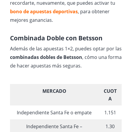
recordarte, nuevamente, que puedes activar tu
bono de apuestas deportivas
, para obtener
mejores ganancias.
Combinada Doble con Betsson
Además de las apuestas 1×2, puedes optar por las
combinadas dobles de Betsson
, cómo una forma
de hacer apuestas más seguras.
MERCADO
CUOT
A
Independiente Santa Fe o empate
1.151
Independiente Santa Fe –
1.30