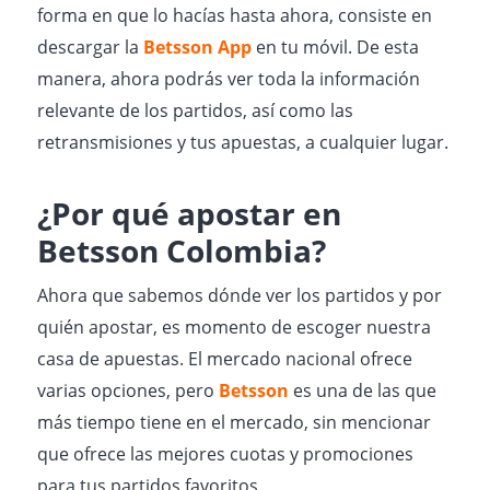
forma en que lo hacías hasta ahora, consiste en
descargar la
Betsson App
en tu móvil. De esta
manera, ahora podrás ver toda la información
relevante de los partidos, así como las
retransmisiones y tus apuestas, a cualquier lugar.
¿Por qué apostar en
Betsson Colombia?
Ahora que sabemos dónde ver los partidos y por
quién apostar, es momento de escoger nuestra
casa de apuestas. El mercado nacional ofrece
varias opciones, pero
Betsson
es una de las que
más tiempo tiene en el mercado, sin mencionar
que ofrece las mejores cuotas y promociones
para tus partidos favoritos.