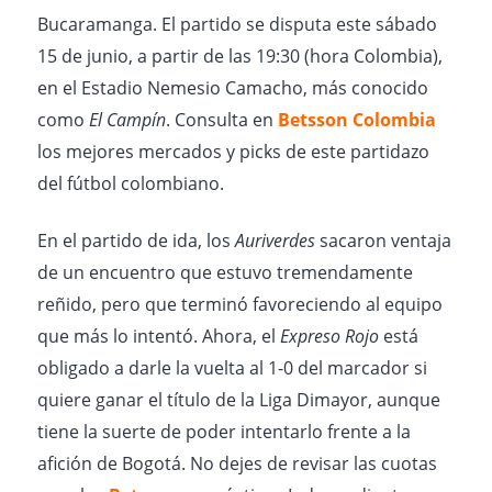
Bucaramanga. El partido se disputa este sábado
15 de junio, a partir de las 19:30 (hora Colombia),
en el Estadio Nemesio Camacho, más conocido
como
El Campín
. Consulta en
Betsson Colombia
los mejores mercados y picks de este partidazo
del fútbol colombiano.
En el partido de ida, los
Auriverdes
sacaron ventaja
de un encuentro que estuvo tremendamente
reñido, pero que terminó favoreciendo al equipo
que más lo intentó. Ahora, el
Expreso Rojo
está
obligado a darle la vuelta al 1-0 del marcador si
quiere ganar el título de la Liga Dimayor, aunque
tiene la suerte de poder intentarlo frente a la
afición de Bogotá. No dejes de revisar las cuotas