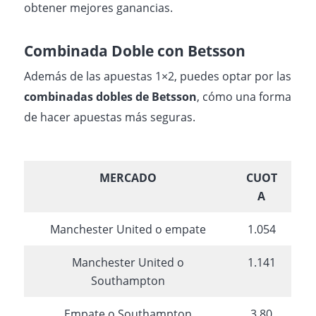
obtener mejores ganancias.
Combinada Doble con Betsson
Además de las apuestas 1×2, puedes optar por las
combinadas dobles de Betsson
, cómo una forma
de hacer apuestas más seguras.
MERCADO
CUOT
A
Manchester United o empate
1.054
Manchester United o
1.141
Southampton
Empate o Southampton
3.80