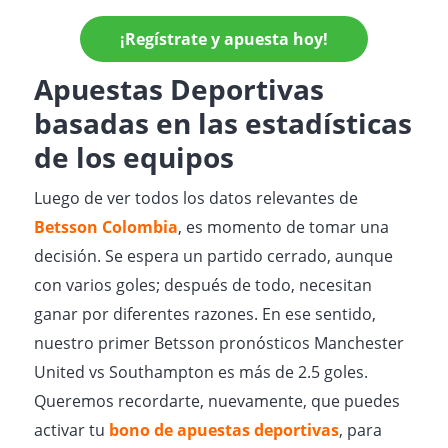
¡Regístrate y apuesta hoy!
Apuestas Deportivas
basadas en las estadísticas
de los equipos
Luego de ver todos los datos relevantes de
Betsson Colombia
, es momento de tomar una
decisión. Se espera un partido cerrado, aunque
con varios goles; después de todo, necesitan
ganar por diferentes razones. En ese sentido,
nuestro primer Betsson pronósticos Manchester
United vs Southampton es más de 2.5 goles.
Queremos recordarte, nuevamente, que puedes
activar tu
bono de apuestas deportivas
, para