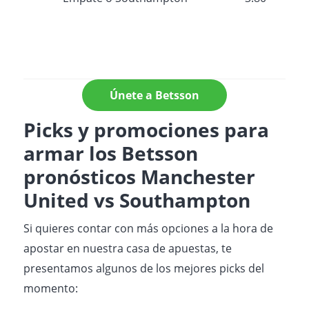
Únete a Betsson
Picks y promociones para
armar los Betsson
pronósticos Manchester
United vs Southampton
Si quieres contar con más opciones a la hora de
apostar en nuestra casa de apuestas, te
presentamos algunos de los mejores picks del
momento: