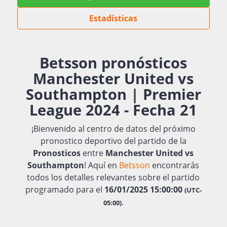
Estadísticas
Betsson pronósticos
Manchester United vs
Southampton | Premier
League 2024 - Fecha 21
¡Bienvenido al centro de datos del próximo
pronostico deportivo del partido de la
Pronosticos
entre
Manchester United vs
Southampton
! Aquí en
Betsson
encontrarás
todos los detalles relevantes sobre el partido
programado para el
16/01/2025 15:00:00
(UTC-
.
05:00)