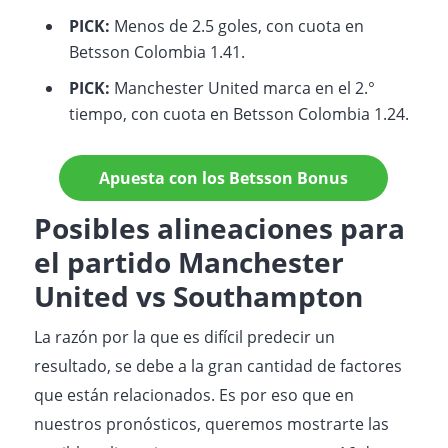
PICK:
Menos de 2.5 goles, con cuota en
Betsson Colombia 1.41.
PICK:
Manchester United marca en el 2.°
tiempo, con cuota en Betsson Colombia 1.24.
Apuesta con los Betsson Bonus
Posibles alineaciones para
el partido Manchester
United vs Southampton
La razón por la que es difícil predecir un
resultado, se debe a la gran cantidad de factores
que están relacionados. Es por eso que en
nuestros pronósticos, queremos mostrarte las