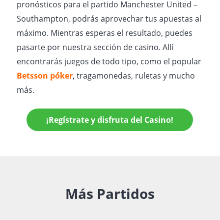
pronósticos para el partido Manchester United –
Southampton, podrás aprovechar tus apuestas al
máximo. Mientras esperas el resultado, puedes
pasarte por nuestra sección de casino. Allí
encontrarás juegos de todo tipo, como el popular
Betsson póker
, tragamonedas, ruletas y mucho
más.
¡Regístrate y disfruta del Casino!
Más Partidos