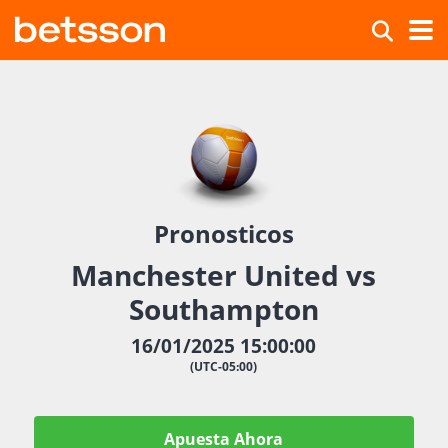
Pronosticos
Manchester United vs
Southampton
16/01/2025 15:00:00
(UTC-05:00)
Apuesta Ahora