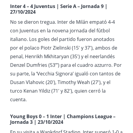
Inter 4 – 4 Juventus | Serie A – Jornada 9 |
27/10/2024
No se dieron tregua. Inter de Milán empató 4-4
con Juventus en la novena jornada del fútbol
italiano. Los goles del partido fueron anotados
por el polaco Piotr Zielinski (15′ y 37′), ambos de
penal, Henrikh Mkhitaryan (35′) y el neerlandés
Denzel Dumfries (53’’’) para el cuadro azzurro. Por
su parte, la ‘Vecchia Signora’ igualó con tantos de
Dusan Vlahovic (20′), Timothy Weah (27′), y el
turco Kenan Yildiz (71′ y 82′), quien cerró la
cuenta.
Young Boys 0 – 1 Inter | Champions League –
Jornada 3 | 23/10/2024
En su visita a Wankdorf Stadion, Inter superó 1-0 a