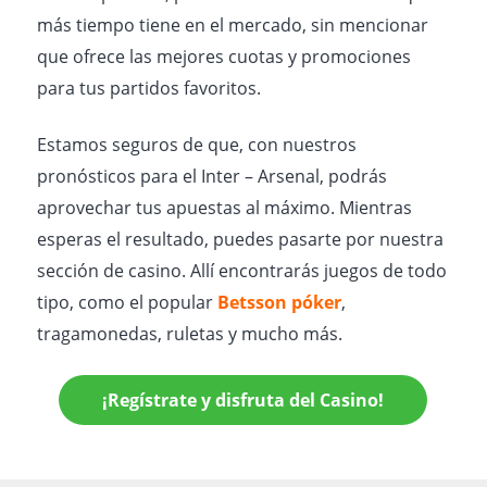
más tiempo tiene en el mercado, sin mencionar
que ofrece las mejores cuotas y promociones
para tus partidos favoritos.
Estamos seguros de que, con nuestros
pronósticos para el Inter – Arsenal, podrás
aprovechar tus apuestas al máximo. Mientras
esperas el resultado, puedes pasarte por nuestra
sección de casino. Allí encontrarás juegos de todo
tipo, como el popular
Betsson póker
,
tragamonedas, ruletas y mucho más.
¡Regístrate y disfruta del Casino!