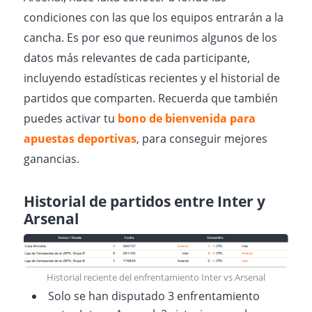
condiciones con las que los equipos entrarán a la
cancha. Es por eso que reunimos algunos de los
datos más relevantes de cada participante,
incluyendo estadísticas recientes y el historial de
partidos que comparten. Recuerda que también
puedes activar tu
bono de bienvenida para
apuestas deportivas
, para conseguir mejores
ganancias.
Historial de partidos entre Inter y
Arsenal
Historial reciente del enfrentamiento Inter vs Arsenal
Solo se han disputado 3 enfrentamiento