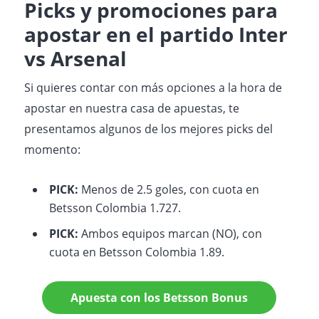
Picks y promociones para
apostar en el partido Inter
vs Arsenal
Si quieres contar con más opciones a la hora de
apostar en nuestra casa de apuestas, te
presentamos algunos de los mejores picks del
momento:
PICK:
Menos de 2.5 goles, con cuota en
Betsson Colombia 1.727.
PICK:
Ambos equipos marcan (NO), con
cuota en Betsson Colombia 1.89.
Apuesta con los Betsson Bonus