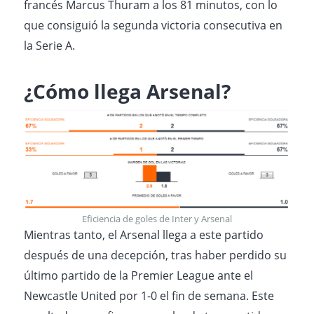
francés Marcus Thuram a los 81 minutos, con lo
que consiguió la segunda victoria consecutiva en
la Serie A.
¿Cómo llega Arsenal?
Eficiencia de goles de Inter y Arsenal
Mientras tanto, el Arsenal llega a este partido
después de una decepción, tras haber perdido su
último partido de la Premier League ante el
Newcastle United por 1-0 el fin de semana. Este