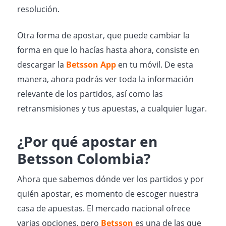
resolución.
Otra forma de apostar, que puede cambiar la
forma en que lo hacías hasta ahora, consiste en
descargar la
Betsson App
en tu móvil. De esta
manera, ahora podrás ver toda la información
relevante de los partidos, así como las
retransmisiones y tus apuestas, a cualquier lugar.
¿Por qué apostar en
Betsson Colombia?
Ahora que sabemos dónde ver los partidos y por
quién apostar, es momento de escoger nuestra
casa de apuestas. El mercado nacional ofrece
varias opciones, pero
Betsson
es una de las que