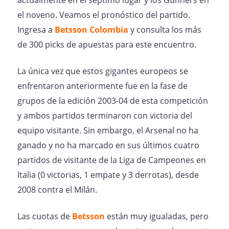
actualmente en el séptimo lugar y los Gunners en
el noveno. Veamos el pronóstico del partido.
Ingresa a
Betsson Colombia
y consulta los más
de 300 picks de apuestas para este encuentro.
La única vez que estos gigantes europeos se
enfrentaron anteriormente fue en la fase de
grupos de la edición 2003-04 de esta competición
y ambos partidos terminaron con victoria del
equipo visitante. Sin embargo, el Arsenal no ha
ganado y no ha marcado en sus últimos cuatro
partidos de visitante de la Liga de Campeones en
Italia (0 victorias, 1 empate y 3 derrotas), desde
2008 contra el Milán.
Las cuotas de
Betsson
están muy igualadas, pero