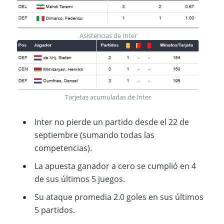
Asistencias de Inter
Tarjetas acumuladas de Inter
Inter no pierde un partido desde el 22 de
septiembre (sumando todas las
competencias).
La apuesta ganador a cero se cumplió en 4
de sus últimos 5 juegos.
Su ataque promedia 2.0 goles en sus últimos
5 partidos.