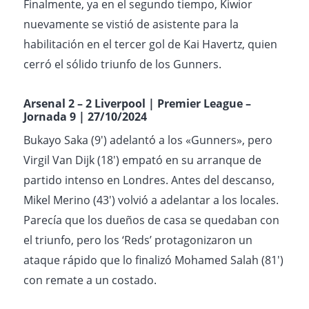
Finalmente, ya en el segundo tiempo, Kiwior
nuevamente se vistió de asistente para la
habilitación en el tercer gol de Kai Havertz, quien
cerró el sólido triunfo de los Gunners.
Arsenal 2 – 2 Liverpool | Premier League –
Jornada 9 | 27/10/2024
Bukayo Saka (9′) adelantó a los «Gunners», pero
Virgil Van Dijk (18′) empató en su arranque de
partido intenso en Londres. Antes del descanso,
Mikel Merino (43′) volvió a adelantar a los locales.
Parecía que los dueños de casa se quedaban con
el triunfo, pero los ‘Reds’ protagonizaron un
ataque rápido que lo finalizó Mohamed Salah (81′)
con remate a un costado.