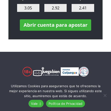
3.05
2.92
2.41
Abrir cuenta para apostar
Utilizamos Cookies para asegurarnos que te ofrecemos la
mejor experiencia en nuestra web. Si sigues utilizando este
sitio, asumiremos que estás de acuerdo.
© Copyright
2026
Betsson Colombia
Vale :)
Política de Privacidad
Términos Y Condiciones