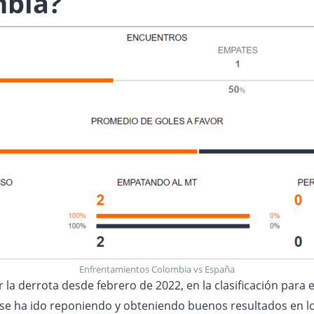
mbia?
Enfrentamientos Colombia vs España
a derrota desde febrero de 2022, en la clasificación para e
se ha ido reponiendo y obteniendo buenos resultados en l