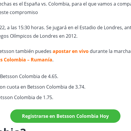
echas es el España vs. Colombia, para el que vamos a compa
e este compromiso
 22, a las 15:30 horas. Se jugará en el Estadio de Londres, 
Juegos Olímpicos de Londres en 2012.
Betsson también puedes
apostar en vivo
durante la marcha 
os Colombia – Rumanía
.
 Betsson Colombia de 4.65.
on cuota en Betsson Colombia de 3.74.
etsson Colombia de 1.75.
Registrarse en Betsson Colombia Hoy