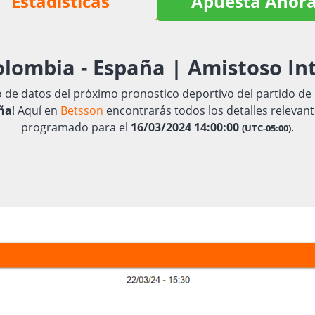
Estadísticas
Apuesta Ahor
olombia - España | Amistoso In
o de datos del próximo pronostico deportivo del partido de
ña
! Aquí en
Betsson
encontrarás todos los detalles relevant
programado para el
16/03/2024 14:00:00
.
(UTC-05:00)