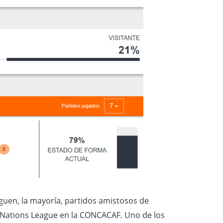
uen, la mayoría, partidos amistosos de
a Nations League en la CONCACAF. Uno de los