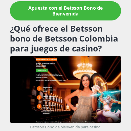
Apuesta con el Betsson Bono de
Bienvenida
¿Qué ofrece el Betsson
bono de Betsson Colombia
para juegos de casino?
Betsson Bono de bienvenida para casino