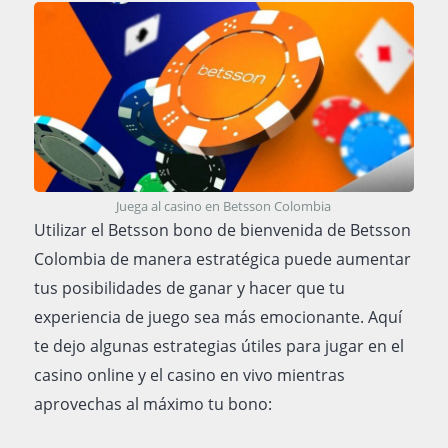
Juega al casino en Betsson Colombia
Utilizar el Betsson bono de bienvenida de Betsson
Colombia de manera estratégica puede aumentar
tus posibilidades de ganar y hacer que tu
experiencia de juego sea más emocionante. Aquí
te dejo algunas estrategias útiles para jugar en el
casino online y el casino en vivo mientras
aprovechas al máximo tu bono: