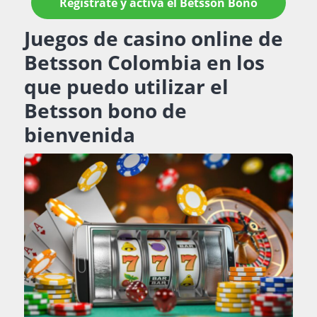
Regístrate y activa el Betsson Bono
Juegos de casino online de
Betsson Colombia en los
que puedo utilizar el
Betsson bono de
bienvenida