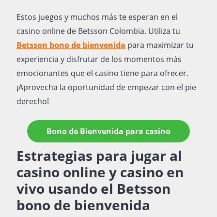
Estos juegos y muchos más te esperan en el
casino online de Betsson Colombia. Utiliza tu
Betsson bono de bienvenida
para maximizar tu
experiencia y disfrutar de los momentos más
emocionantes que el casino tiene para ofrecer.
¡Aprovecha la oportunidad de empezar con el pie
derecho!
Bono de Bienvenida para casino
Estrategias para jugar al
casino online y casino en
vivo usando el Betsson
bono de bienvenida