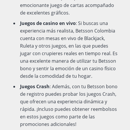
emocionante juego de cartas acompañado
de excelentes gráficos.
Juegos de casino en vivo
: Si buscas una
experiencia más realista, Betsson Colombia
cuenta con mesas en vivo de Blackjack,
Ruleta y otros juegos, en las que puedes
jugar con crupieres reales en tiempo real. Es
una excelente manera de utilizar tu Betsson
bono y sentir la emoción de un casino físico
desde la comodidad de tu hogar.
Juegos Crash
: Además, con tu Betsson bono
de registro puedes probar los juegos Crash,
que ofrecen una experiencia dinámica y
rápida. ¡Incluso puedes obtener reembolsos
en estos juegos como parte de las
promociones adicionales!