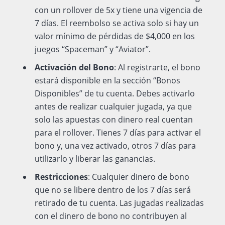
con un rollover de 5x y tiene una vigencia de
7 días. El reembolso se activa solo si hay un
valor mínimo de pérdidas de $4,000 en los
juegos “Spaceman” y “Aviator”.
Activación del Bono
: Al registrarte, el bono
estará disponible en la sección “Bonos
Disponibles” de tu cuenta. Debes activarlo
antes de realizar cualquier jugada, ya que
solo las apuestas con dinero real cuentan
para el rollover. Tienes 7 días para activar el
bono y, una vez activado, otros 7 días para
utilizarlo y liberar las ganancias.
Restricciones
: Cualquier dinero de bono
que no se libere dentro de los 7 días será
retirado de tu cuenta. Las jugadas realizadas
con el dinero de bono no contribuyen al