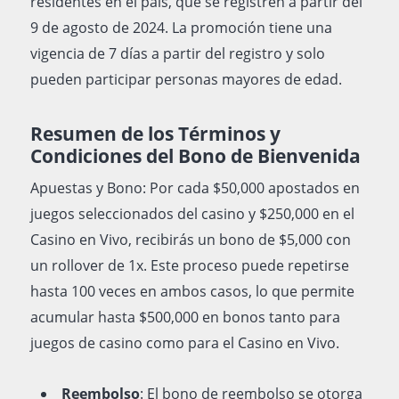
residentes en el país, que se registren a partir del
9 de agosto de 2024. La promoción tiene una
vigencia de 7 días a partir del registro y solo
pueden participar personas mayores de edad.
Resumen de los Términos y
Condiciones del Bono de Bienvenida
Apuestas y Bono: Por cada $50,000 apostados en
juegos seleccionados del casino y $250,000 en el
Casino en Vivo, recibirás un bono de $5,000 con
un rollover de 1x. Este proceso puede repetirse
hasta 100 veces en ambos casos, lo que permite
acumular hasta $500,000 en bonos tanto para
juegos de casino como para el Casino en Vivo.
Reembolso
: El bono de reembolso se otorga