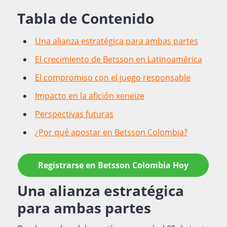
Tabla de Contenido
Una alianza estratégica para ambas partes
El crecimiento de Betsson en Latinoamérica
El compromiso con el juego responsable
Impacto en la afición xeneize
Perspectivas futuras
¿Por qué apostar en Betsson Colombia?
Registrarse en Betsson Colombia Hoy
Una alianza estratégica
para ambas partes