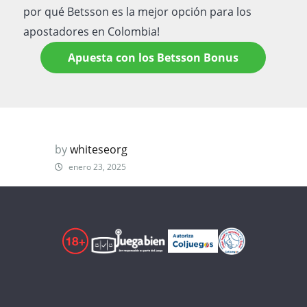
por qué Betsson es la mejor opción para los
apostadores en Colombia!
Apuesta con los Betsson Bonus
by
whiteseorg
enero 23, 2025