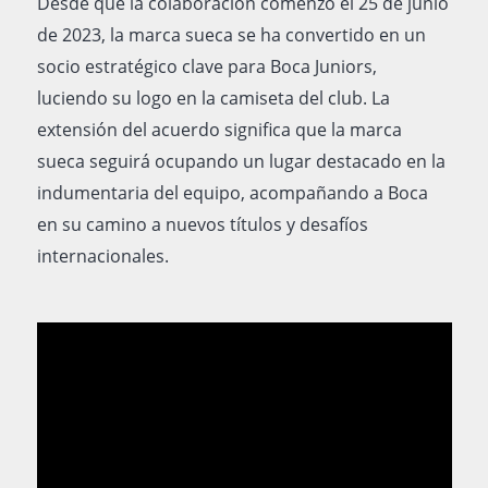
Desde que la colaboración comenzó el 25 de junio
de 2023, la marca sueca se ha convertido en un
socio estratégico clave para Boca Juniors,
luciendo su logo en la camiseta del club. La
extensión del acuerdo significa que la marca
sueca seguirá ocupando un lugar destacado en la
indumentaria del equipo, acompañando a Boca
en su camino a nuevos títulos y desafíos
internacionales.