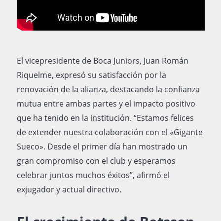
El vicepresidente de Boca Juniors, Juan Román
Riquelme, expresó su satisfacción por la
renovación de la alianza, destacando la confianza
mutua entre ambas partes y el impacto positivo
que ha tenido en la institución. “Estamos felices
de extender nuestra colaboración con el «Gigante
Sueco». Desde el primer día han mostrado un
gran compromiso con el club y esperamos
celebrar juntos muchos éxitos”, afirmó el
exjugador y actual directivo.