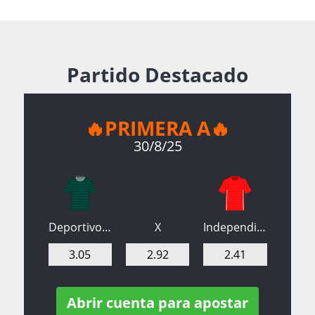
Partido Destacado
🔥PRIMERA A🔥
30/8/25
Deportivo Cali
X
Independiente Medellín
3.05
2.92
2.41
Abrir cuenta para apostar