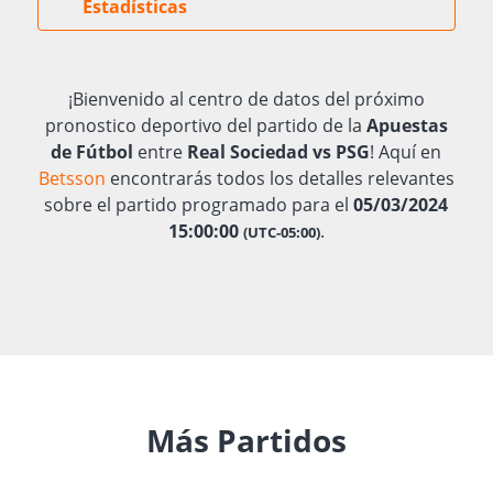
Estadísticas
¡Bienvenido al centro de datos del próximo
pronostico deportivo del partido de la
Apuestas
de Fútbol
entre
Real Sociedad vs PSG
! Aquí en
Betsson
encontrarás todos los detalles relevantes
sobre el partido programado para el
05/03/2024
15:00:00
.
(UTC-05:00)
Más Partidos