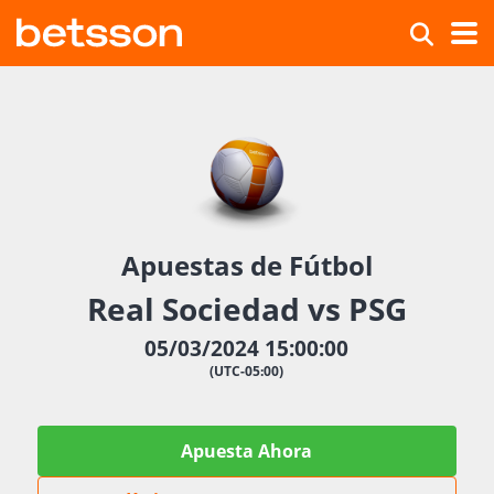
Apuestas de Fútbol
Real Sociedad vs PSG
05/03/2024 15:00:00
(UTC-05:00)
Apuesta Ahora