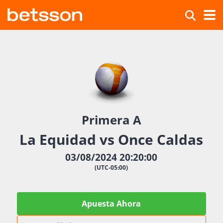
Primera A
La Equidad vs Once Caldas
03/08/2024 20:20:00
(UTC-05:00)
Apuesta Ahora