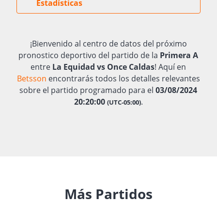
Estadísticas
¡Bienvenido al centro de datos del próximo
pronostico deportivo del partido de la
Primera A
entre
La Equidad vs Once Caldas
! Aquí en
Betsson
encontrarás todos los detalles relevantes
sobre el partido programado para el
03/08/2024
20:20:00
.
(UTC-05:00)
Más Partidos