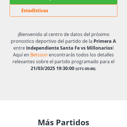
Estadísticas
¡Bienvenido al centro de datos del próximo
pronostico deportivo del partido de la
Primera A
entre
Independiente Santa Fe vs Millonarios
!
Aquí en
Betsson
encontrarás todos los detalles
relevantes sobre el partido programado para el
21/03/2025 19:30:00
.
(UTC-05:00)
Más Partidos