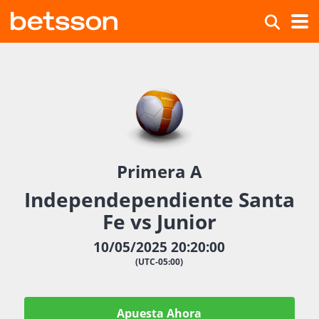
Primera A
Independependiente Santa
Fe vs Junior
10/05/2025 20:20:00
(UTC-05:00)
Apuesta Ahora