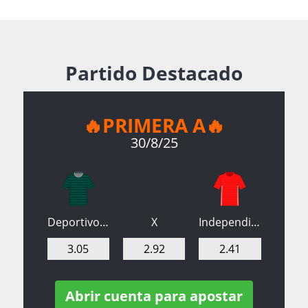
Partido Destacado
🔥PRIMERA A🔥
30/8/25
Deportivo Cali
X
Independiente Medellín
3.05
2.92
2.41
Abrir cuenta para apostar