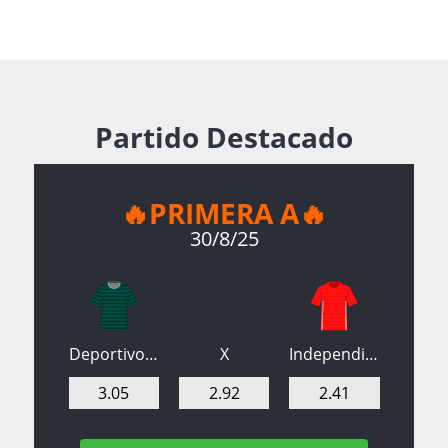
Partido Destacado
🔥PRIMERA A🔥
30/8/25
Deportivo Cali
X
Independiente Medellín
3.05
2.92
2.41