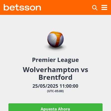
Premier League
Wolverhampton vs
Brentford
25/05/2025 11:00:00
(UTC-05:00)
Apuesta Ahora