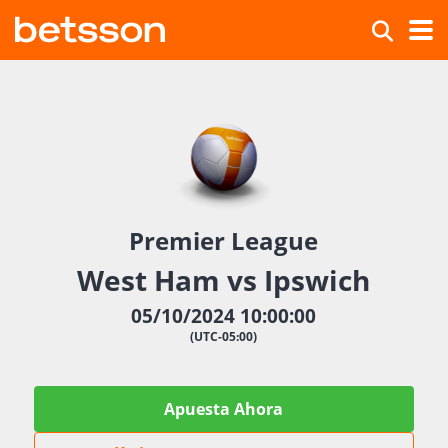
Premier League
West Ham vs Ipswich
05/10/2024 10:00:00
(UTC-05:00)
Apuesta Ahora