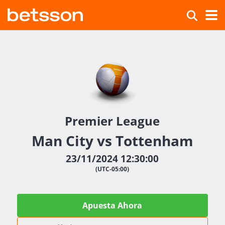
Premier League
Man City vs Tottenham
23/11/2024 12:30:00
(UTC-05:00)
Apuesta Ahora