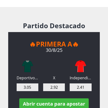
Partido Destacado
🔥PRIMERA A🔥
30/8/25
Deportivo Cali
X
Independiente Medellín
3.05
2.92
2.41
Abrir cuenta para apostar