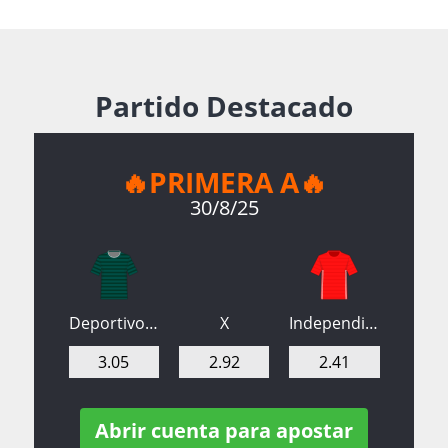
Partido Destacado
🔥PRIMERA A🔥
30/8/25
Deportivo Cali
X
Independiente Medellín
3.05
2.92
2.41
Abrir cuenta para apostar