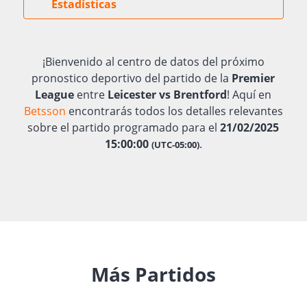
Estadísticas
¡Bienvenido al centro de datos del próximo
pronostico deportivo del partido de la
Premier
League
entre
Leicester vs Brentford
! Aquí en
Betsson
encontrarás todos los detalles relevantes
sobre el partido programado para el
21/02/2025
15:00:00
.
(UTC-05:00)
Más Partidos