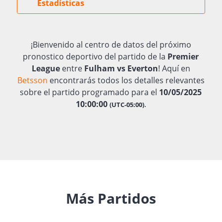
Estadísticas
¡Bienvenido al centro de datos del próximo
pronostico deportivo del partido de la
Premier
League
entre
Fulham vs Everton
! Aquí en
Betsson
encontrarás todos los detalles relevantes
sobre el partido programado para el
10/05/2025
10:00:00
.
(UTC-05:00)
Más Partidos