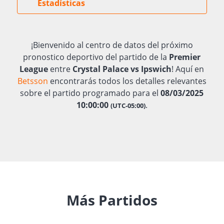
Estadísticas
¡Bienvenido al centro de datos del próximo
pronostico deportivo del partido de la
Premier
League
entre
Crystal Palace vs Ipswich
! Aquí en
Betsson
encontrarás todos los detalles relevantes
sobre el partido programado para el
08/03/2025
10:00:00
.
(UTC-05:00)
Más Partidos