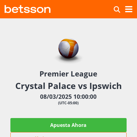
Premier League
Crystal Palace vs Ipswich
08/03/2025 10:00:00
(UTC-05:00)
Apuesta Ahora