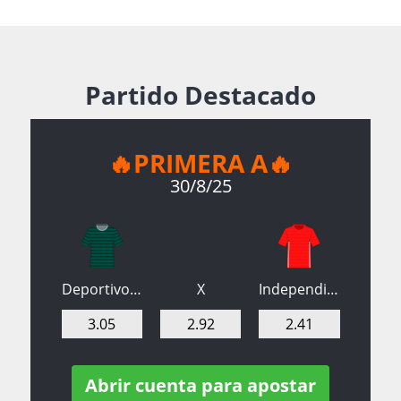
Partido Destacado
🔥PRIMERA A🔥
30/8/25
Deportivo Cali
X
Independiente Medellín
3.05
2.92
2.41
Abrir cuenta para apostar