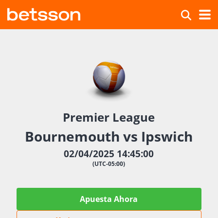
Premier League
Bournemouth vs Ipswich
02/04/2025 14:45:00
(UTC-05:00)
Apuesta Ahora