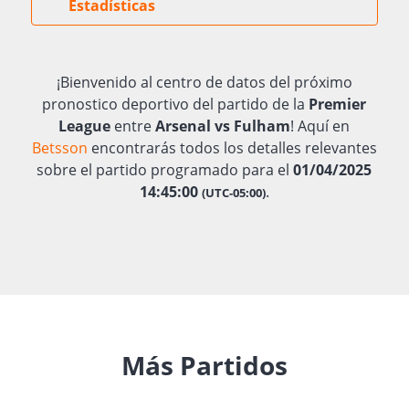
Estadísticas
¡Bienvenido al centro de datos del próximo
pronostico deportivo del partido de la
Premier
League
entre
Arsenal vs Fulham
! Aquí en
Betsson
encontrarás todos los detalles relevantes
sobre el partido programado para el
01/04/2025
14:45:00
.
(UTC-05:00)
Más Partidos