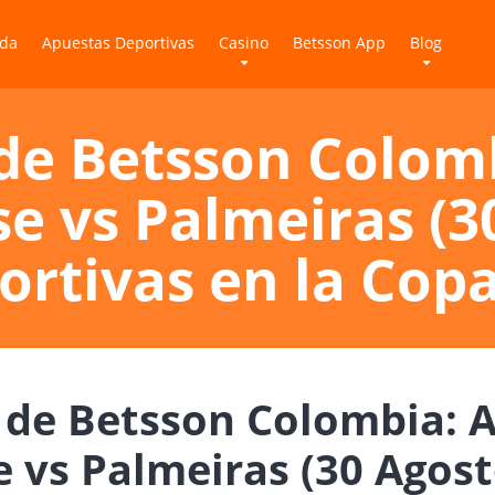
ida
Apuestas Deportivas
Casino
Betsson App
Blog
de Betsson Colomb
e vs Palmeiras (30
rtivas en la Cop
 de Betsson Colombia: A
 vs Palmeiras (30 Agost