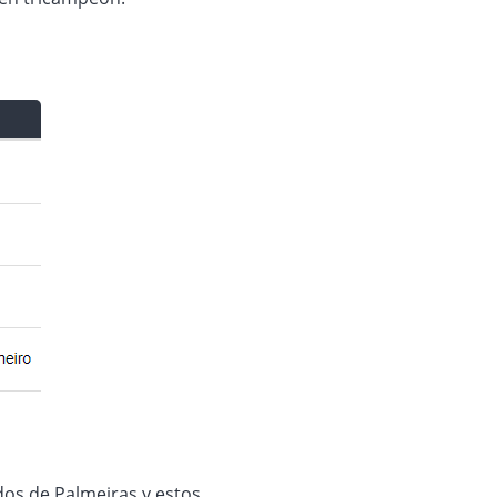
dos de Palmeiras y estos