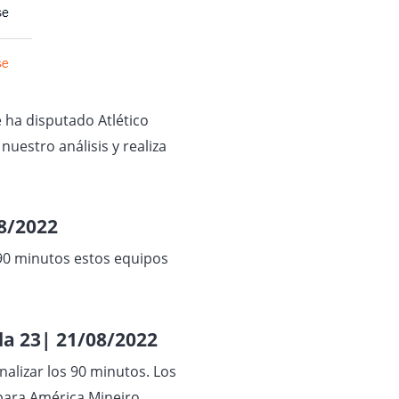
 ha disputado Atlético
nuestro análisis y realiza
08/2022
 90 minutos estos equipos
da 23| 21/08/2022
alizar los 90 minutos. Los
 para América Mineiro.