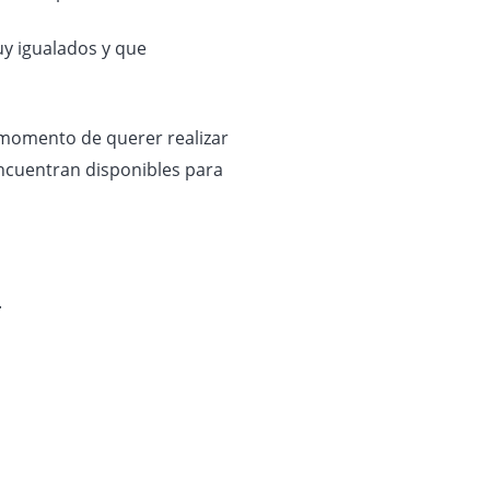
uy igualados y que
l momento de querer realizar
ncuentran disponibles para
.