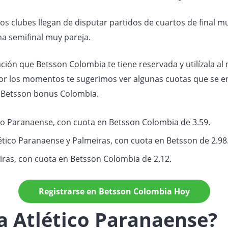
 clubes llegan de disputar partidos de cuartos de final m
a semifinal muy pareja.
ación que Betsson Colombia te tiene reservada y utilízala a
por los momentos te sugerimos ver algunas cuotas que se e
s Betsson bonus Colombia.
tico Paranaense, con cuota en Betsson Colombia de 3.59.
ético Paranaense y Palmeiras, con cuota en Betsson de 2.98
eiras, con cuota en Betsson Colombia de 2.12.
Registrarse en Betsson Colombia Hoy
a Atlético Paranaense?