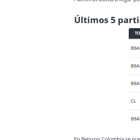
Últimos 5 part
En Betsson Colombia se pued