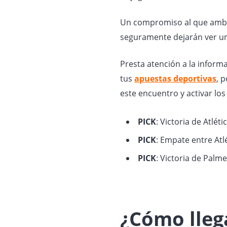
Un compromiso al que ambos
seguramente dejarán ver un
Presta atención a la inform
tus
apuestas deportivas
, 
este encuentro y activar lo
PICK
: Victoria de Atlé
PICK
: Empate entre Atl
PICK
: Victoria de Palm
¿Cómo lleg