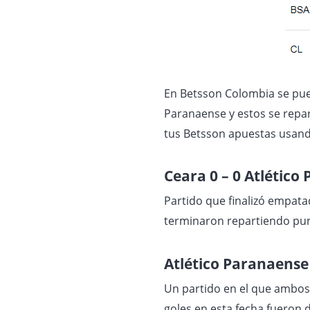
En Betsson Colombia se pued
Paranaense y estos se repart
tus Betsson apuestas usand
Ceara 0 – 0 Atlético
Partido que finalizó empat
terminaron repartiendo pu
Atlético Paranaense 
Un partido en el que ambos 
goles en esta fecha fueron 