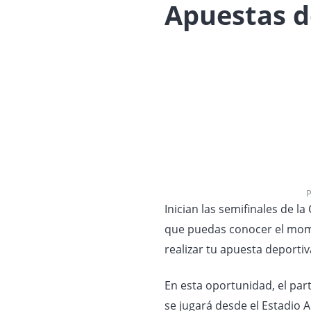
Apuestas d
P
Inician las semifinales de l
que puedas conocer el mome
realizar tu apuesta deportiv
En esta oportunidad, el par
se jugará desde el Estadio 