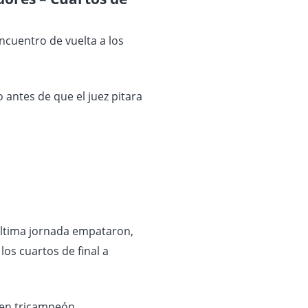
ncuentro de vuelta a los
 antes de que el juez pitara
a última jornada empataron,
os cuartos de final a
e en tricampeón.