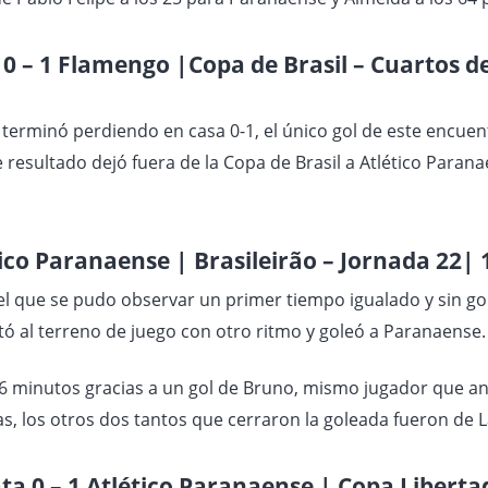
0 – 1 Flamengo |Copa de Brasil – Cuartos de 
terminó perdiendo en casa 0-1, el único gol de este encuen
 resultado dejó fuera de la Copa de Brasil a Atlético Parana
ico Paranaense | Brasileirão – Jornada 22|
 que se pudo observar un primer tiempo igualado y sin gol
 al terreno de juego con otro ritmo y goleó a Paranaense.
56 minutos gracias a un gol de Bruno, mismo jugador que ano
cas, los otros dos tantos que cerraron la goleada fueron de L
ata 0 – 1 Atlético Paranaense | Copa Liberta