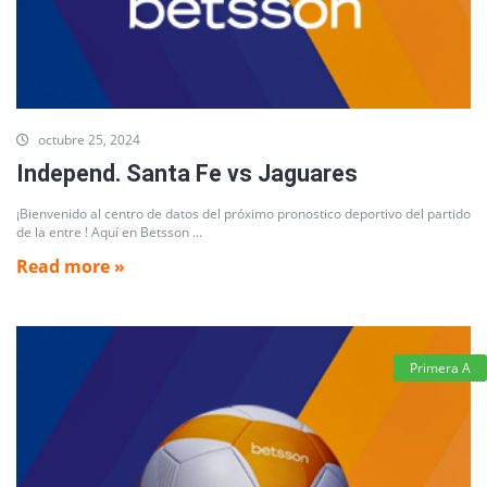
octubre 25, 2024
Independ. Santa Fe vs Jaguares
¡Bienvenido al centro de datos del próximo pronostico deportivo del partido
de la entre ! Aquí en Betsson ...
Read more »
Primera A