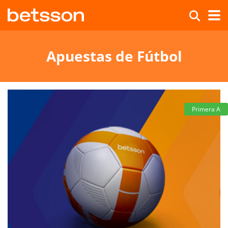
Apuestas de Fútbol
Primera A