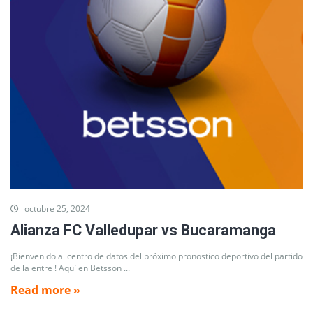
octubre 25, 2024
Alianza FC Valledupar vs Bucaramanga
¡Bienvenido al centro de datos del próximo pronostico deportivo del partido
de la entre ! Aquí en Betsson ...
Read more »