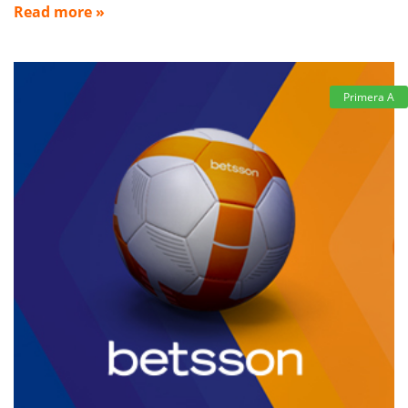
Read more »
Primera A