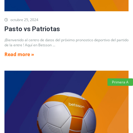
octubre 25, 2024
Pasto vs Patriotas
¡Bienvenido al centro de datos del próximo pronostico deportivo del partido
de la entre ! Aquí en Betsson ...
Read more »
Primera A