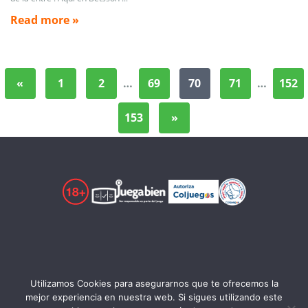
Read more »
«
1
2
…
69
70
71
…
152
153
»
© Copyright
2026
Betsson Colombia
Utilizamos Cookies para asegurarnos que te ofrecemos la
Términos Y Condiciones
mejor experiencia en nuestra web. Si sigues utilizando este