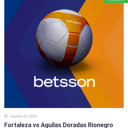
octubre 25, 2024
Fortaleza vs Aguilas Doradas Rionegro