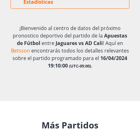
Estadísticas
¡Bienvenido al centro de datos del próximo
pronostico deportivo del partido de la
Apuestas
de Fútbol
entre
Jaguares vs AD Cali
! Aquí en
Betsson
encontrarás todos los detalles relevantes
sobre el partido programado para el
16/04/2024
19:10:00
.
(UTC-05:00)
Más Partidos