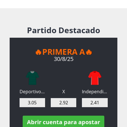
Partido Destacado
🔥PRIMERA A🔥
30/8/25
Deportivo Cali
X
Independiente Medellín
3.05
2.92
2.41
Abrir cuenta para apostar