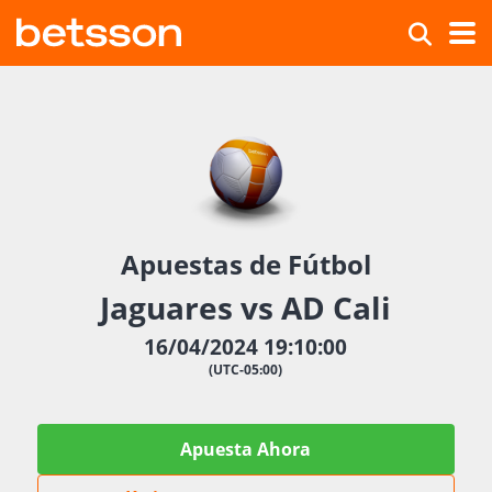
Apuestas de Fútbol
Jaguares vs AD Cali
16/04/2024 19:10:00
(UTC-05:00)
Apuesta Ahora