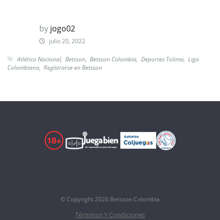
by
jogo02
julio 20, 2022
Atlético Nacional
,
Betsson
,
Betsson Colombia
,
Deportes Tolima
,
Liga
Colombiana
,
Regístrarse en Betsson
© Copyright
2026
Betsson Colombia
Términos Y Condiciones