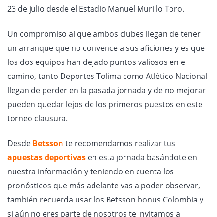
23 de julio desde el Estadio Manuel Murillo Toro.
Un compromiso al que ambos clubes llegan de tener
un arranque que no convence a sus aficiones y es que
los dos equipos han dejado puntos valiosos en el
camino, tanto Deportes Tolima como Atlético Nacional
llegan de perder en la pasada jornada y de no mejorar
pueden quedar lejos de los primeros puestos en este
torneo clausura.
Desde
Betsson
te recomendamos realizar tus
apuestas deportivas
en esta jornada basándote en
nuestra información y teniendo en cuenta los
pronósticos que más adelante vas a poder observar,
también recuerda usar los Betsson bonus Colombia y
si aún no eres parte de nosotros te invitamos a