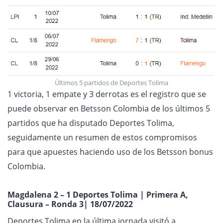
Últimos 5 partidos de Deportes Tolima
1 victoria, 1 empate y 3 derrotas es el registro que se
puede observar en Betsson Colombia de los últimos 5
partidos que ha disputado Deportes Tolima,
seguidamente un resumen de estos compromisos
para que apuestes haciendo uso de los Betsson bonus
Colombia.
Magdalena 2 – 1 Deportes Tolima | Primera A,
Clausura – Ronda 3| 18/07/2022
Deportes Tolima en la última jornada visitó a