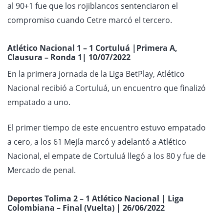
al 90+1 fue que los rojiblancos sentenciaron el
compromiso cuando Cetre marcó el tercero.
Atlético Nacional 1 – 1 Cortuluá |Primera A,
Clausura – Ronda 1| 10/07/2022
En la primera jornada de la Liga BetPlay, Atlético
Nacional recibió a Cortuluá, un encuentro que finalizó
empatado a uno.
El primer tiempo de este encuentro estuvo empatado
a cero, a los 61 Mejía marcó y adelantó a Atlético
Nacional, el empate de Cortuluá llegó a los 80 y fue de
Mercado de penal.
Deportes Tolima 2 – 1 Atlético Nacional | Liga
Colombiana – Final (Vuelta) | 26/06/2022