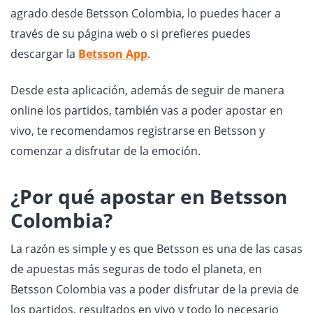
agrado desde Betsson Colombia, lo puedes hacer a
través de su página web o si prefieres puedes
descargar la
Betsson App
.
Desde esta aplicación, además de seguir de manera
online los partidos, también vas a poder apostar en
vivo, te recomendamos registrarse en Betsson y
comenzar a disfrutar de la emoción.
¿Por qué apostar en Betsson
Colombia?
La razón es simple y es que Betsson es una de las casas
de apuestas más seguras de todo el planeta, en
Betsson Colombia vas a poder disfrutar de la previa de
los partidos, resultados en vivo y todo lo necesario