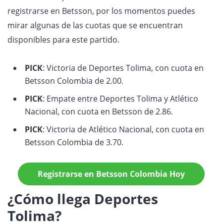
registrarse en Betsson, por los momentos puedes
mirar algunas de las cuotas que se encuentran
disponibles para este partido.
PICK
: Victoria de Deportes Tolima, con cuota en
Betsson Colombia de 2.00.
PICK
: Empate entre Deportes Tolima y Atlético
Nacional, con cuota en Betsson de 2.86.
PICK
: Victoria de Atlético Nacional, con cuota en
Betsson Colombia de 3.70.
Registrarse en Betsson Colombia Hoy
¿Cómo llega Deportes
Tolima?