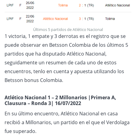
Últimos 5 partidos de Atlético Nacional
1 victoria, 1 empate y 3 derrotas es el registro que se
puede observar en Betsson Colombia de los últimos 5
partidos que ha disputado Atlético Nacional,
seguidamente un resumen de cada uno de estos
encuentros, tenlo en cuenta y apuesta utilizando los
Betsson bonus Colombia.
Atlético Nacional 1 – 2 Millonarios |Primera A,
Clausura – Ronda 3| 16/07/2022
En su último encuentro, Atlético Nacional en casa
recibió a Millonarios, un partido en el que el Verdolaga
fue superado.