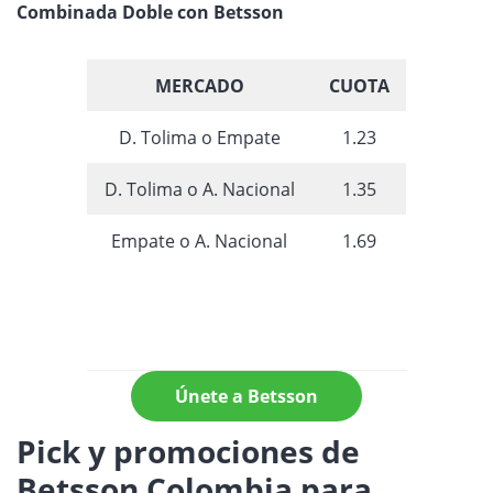
Combinada Doble con Betsson
MERCADO
CUOTA
D. Tolima o Empate
1.23
D. Tolima o A. Nacional
1.35
Empate o A. Nacional
1.69
Únete a Betsson
Pick y promociones de
Betsson Colombia para