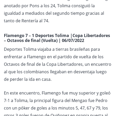
anotado por Pons a los 24, Tolima consiguió la
igualdad a mediados del segundo tiempo gracias al
tanto de Rentería al 74.
Flamengo 7 – 1 Deportes Tolima |Copa Libertadores
– Octavos de final (Vuelta) | 06/07/2022
Deportes Tolima viajaba a tierras brasileñas para
enfrentar a Flamengo en el partido de vuelta de los
Octavos de final de la Copa Libertadores, un encuentro
al que los colombianos llegaban en desventaja luego
de perder la ida en casa.
En este encuentro, Flamengo fue muy superior y goleó
7-1 a Tolima, la principal figura del Mengao fue Pedro
con un póker de goles a los minutos 5, 47, 67 y 79, los
otros 3 goles fueron de Quiñonez en propia puerta al