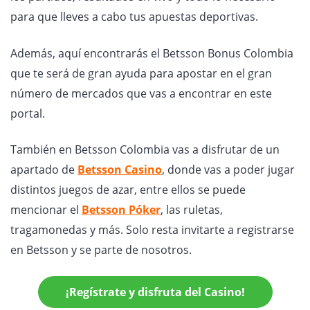
para que lleves a cabo tus apuestas deportivas.
Además, aquí encontrarás el Betsson Bonus Colombia
que te será de gran ayuda para apostar en el gran
número de mercados que vas a encontrar en este
portal.
También en Betsson Colombia vas a disfrutar de un
apartado de
Betsson Casino
, donde vas a poder jugar
distintos juegos de azar, entre ellos se puede
mencionar el
Betsson Póker
, las ruletas,
tragamonedas y más. Solo resta invitarte a registrarse
en Betsson y se parte de nosotros.
¡Regístrate y disfruta del Casino!