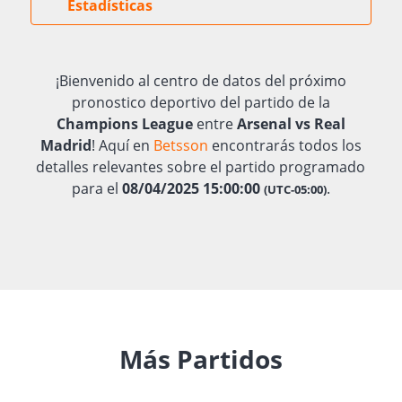
Estadísticas
¡Bienvenido al centro de datos del próximo
pronostico deportivo del partido de la
Champions League
entre
Arsenal vs Real
Madrid
! Aquí en
Betsson
encontrarás todos los
detalles relevantes sobre el partido programado
para el
08/04/2025 15:00:00
.
(UTC-05:00)
Más Partidos