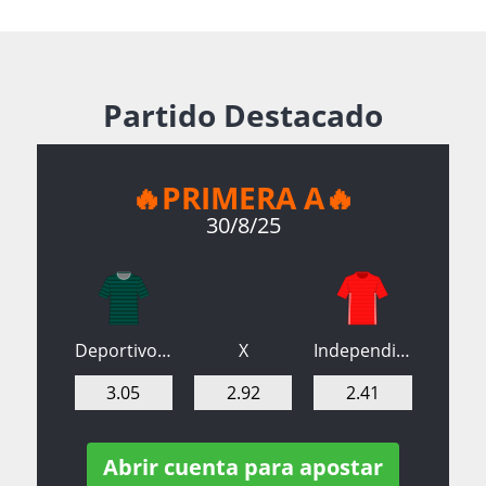
Partido Destacado
🔥PRIMERA A🔥
30/8/25
Deportivo Cali
X
Independiente Medellín
3.05
2.92
2.41
Abrir cuenta para apostar