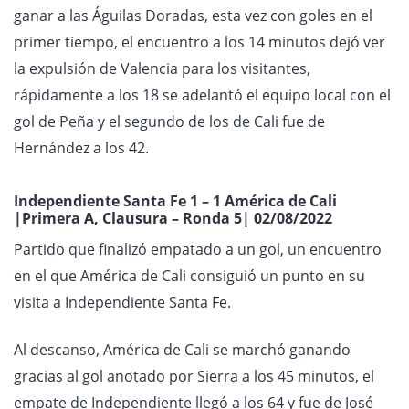
ganar a las Águilas Doradas, esta vez con goles en el
primer tiempo, el encuentro a los 14 minutos dejó ver
la expulsión de Valencia para los visitantes,
rápidamente a los 18 se adelantó el equipo local con el
gol de Peña y el segundo de los de Cali fue de
Hernández a los 42.
Independiente Santa Fe 1 – 1 América de Cali
|Primera A, Clausura – Ronda 5| 02/08/2022
Partido que finalizó empatado a un gol, un encuentro
en el que América de Cali consiguió un punto en su
visita a Independiente Santa Fe.
Al descanso, América de Cali se marchó ganando
gracias al gol anotado por Sierra a los 45 minutos, el
empate de Independiente llegó a los 64 y fue de José