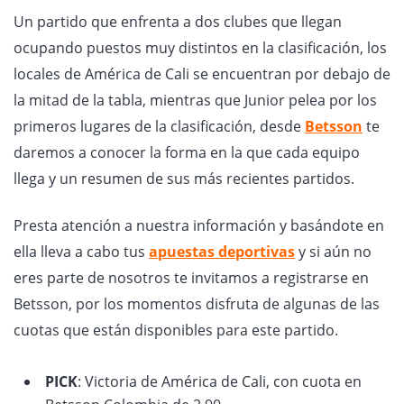
Un partido que enfrenta a dos clubes que llegan
ocupando puestos muy distintos en la clasificación, los
locales de América de Cali se encuentran por debajo de
la mitad de la tabla, mientras que Junior pelea por los
primeros lugares de la clasificación, desde
Betsson
te
daremos a conocer la forma en la que cada equipo
llega y un resumen de sus más recientes partidos.
Presta atención a nuestra información y basándote en
ella lleva a cabo tus
apuestas deportivas
y si aún no
eres parte de nosotros te invitamos a registrarse en
Betsson, por los momentos disfruta de algunas de las
cuotas que están disponibles para este partido.
PICK
: Victoria de América de Cali, con cuota en