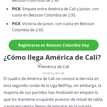
Betsson Colombia de 2.90.
PICK
: Empate entre América de Cali y Junior, con
cuota en Betsson Colombia de 2.95.
PICK
: Victoria de Junior, con cuota en Betsson
Colombia de 2.60.
Registrarse en Betsson Colombia Hoy
¿Cómo llega América de Cali?
América de Cali
El cuadro de América de Cali no conoce la derrota en
esta segunda ronda de la Liga BetPlay, sin embargo, la
mayoría de sus partidos han finalizado en empate lo
que los mantiene ocupando puestos de mitad de tabla,
a este encuentro llegan de empatar en la pasada