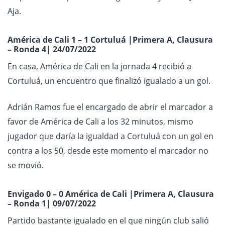
Aja.
América de Cali 1 – 1 Cortuluá |Primera A, Clausura
– Ronda 4| 24/07/2022
En casa, América de Cali en la jornada 4 recibió a
Cortuluá, un encuentro que finalizó igualado a un gol.
Adrián Ramos fue el encargado de abrir el marcador a
favor de América de Cali a los 32 minutos, mismo
jugador que daría la igualdad a Cortuluá con un gol en
contra a los 50, desde este momento el marcador no
se movió.
Envigado 0 – 0 América de Cali |Primera A, Clausura
– Ronda 1| 09/07/2022
Partido bastante igualado en el que ningún club salió