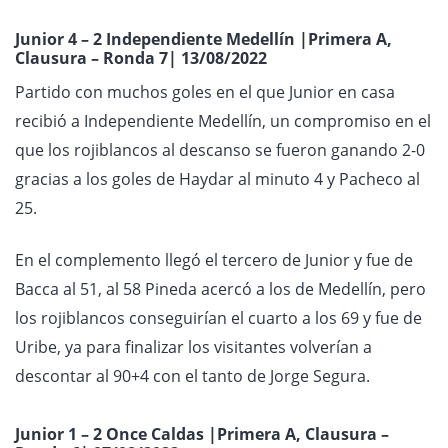
Junior 4 – 2 Independiente Medellín |Primera A,
Clausura – Ronda 7| 13/08/2022
Partido con muchos goles en el que Junior en casa
recibió a Independiente Medellín, un compromiso en el
que los rojiblancos al descanso se fueron ganando 2-0
gracias a los goles de Haydar al minuto 4 y Pacheco al
25.
En el complemento llegó el tercero de Junior y fue de
Bacca al 51, al 58 Pineda acercó a los de Medellín, pero
los rojiblancos conseguirían el cuarto a los 69 y fue de
Uribe, ya para finalizar los visitantes volverían a
descontar al 90+4 con el tanto de Jorge Segura.
Junior 1 – 2 Once Caldas |Primera A, Clausura –