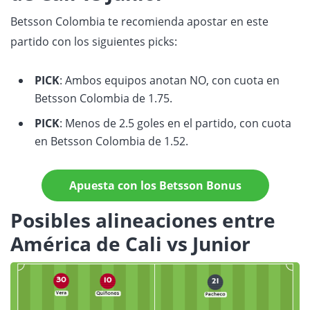
Betsson Colombia te recomienda apostar en este
partido con los siguientes picks:
PICK
: Ambos equipos anotan NO, con cuota en
Betsson Colombia de 1.75.
PICK
: Menos de 2.5 goles en el partido, con cuota
en Betsson Colombia de 1.52.
Apuesta con los Betsson Bonus
Posibles alineaciones entre
América de Cali vs Junior