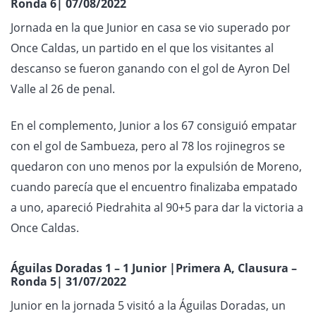
Ronda 6| 07/08/2022
Jornada en la que Junior en casa se vio superado por
Once Caldas, un partido en el que los visitantes al
descanso se fueron ganando con el gol de Ayron Del
Valle al 26 de penal.
En el complemento, Junior a los 67 consiguió empatar
con el gol de Sambueza, pero al 78 los rojinegros se
quedaron con uno menos por la expulsión de Moreno,
cuando parecía que el encuentro finalizaba empatado
a uno, apareció Piedrahita al 90+5 para dar la victoria a
Once Caldas.
Águilas Doradas 1 – 1 Junior |Primera A, Clausura –
Ronda 5| 31/07/2022
Junior en la jornada 5 visitó a la Águilas Doradas, un