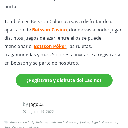
portal.
También en Betsson Colombia vas a disfrutar de un
apartado de
Betsson Casino
, donde vas a poder jugar
distintos juegos de azar, entre ellos se puede
mencionar el
Betsson Póker
, las ruletas,
tragamonedas y más. Solo resta invitarte a registrarse
en Betsson y se parte de nosotros.
¡Regístrate y disfruta del Casino!
by
jogo02
agosto 19, 2022
América de Cali
,
Betsson
,
Betsson Colombia
,
Junior
,
Liga Colombiana
,
Regístrarse en Betsson