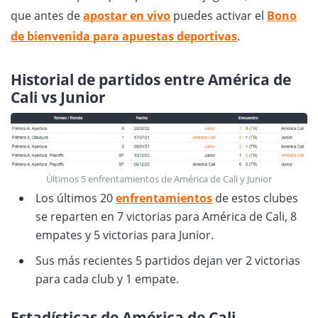
que antes de
apostar en vivo
puedes activar el
Bono
de bienvenida para apuestas deportivas
.
Historial de partidos entre América de
Cali vs Junior
Últimos 5 enfrentamientos de América de Cali y Junior
Los últimos 20
enfrentamientos
de estos clubes
se reparten en 7 victorias para América de Cali, 8
empates y 5 victorias para Junior.
Sus más recientes 5 partidos dejan ver 2 victorias
para cada club y 1 empate.
Estadísticas de América de Cali