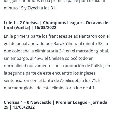
los goles anotados en la primera parte por Lukaku al
minuto 15 y Ziyech a los 31.
Lille 1 – 2 Chelsea | Champions League – Octavos de
final (Vuelta) | 16/03/2022
En la primera parte los franceses se adelantaron con el
gol de penal anotado por Barak Yılmaz al minuto 38, lo
que colocaba la eliminatoria 2-1 en el marcador global,
sin embargo, al 45+3 el Chelsea colocó todo en
normalidad nuevamente con la anotación de Pulisic, en
la segunda parte de este encuentro los ingleses
sentenciaron con el tanto de Azpilicueta a los 71. El
marcador global de esta eliminatoria fue de 4-1.
Chelsea 1 – 0 Newcastle | Premier League – Jornada
29 | 13/03/2022