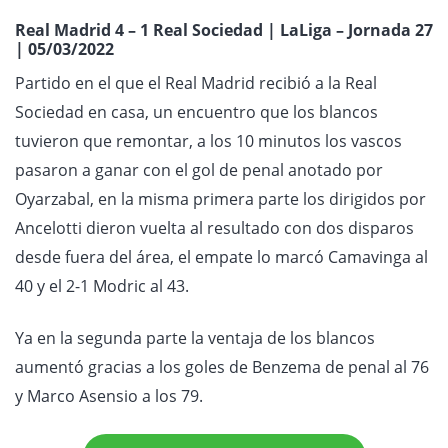
Real Madrid 4 – 1 Real Sociedad | LaLiga – Jornada 27
| 05/03/2022
Partido en el que el Real Madrid recibió a la Real
Sociedad en casa, un encuentro que los blancos
tuvieron que remontar, a los 10 minutos los vascos
pasaron a ganar con el gol de penal anotado por
Oyarzabal, en la misma primera parte los dirigidos por
Ancelotti dieron vuelta al resultado con dos disparos
desde fuera del área, el empate lo marcó Camavinga al
40 y el 2-1 Modric al 43.
Ya en la segunda parte la ventaja de los blancos
aumentó gracias a los goles de Benzema de penal al 76
y Marco Asensio a los 79.