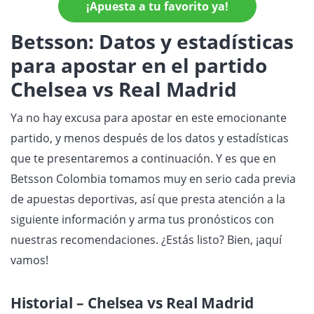
¡Apuesta a tu favorito ya!
Betsson: Datos y estadísticas
para apostar en el partido
Chelsea vs Real Madrid
Ya no hay excusa para apostar en este emocionante
partido, y menos después de los datos y estadísticas
que te presentaremos a continuación. Y es que en
Betsson Colombia tomamos muy en serio cada previa
de apuestas deportivas, así que presta atención a la
siguiente información y arma tus pronósticos con
nuestras recomendaciones. ¿Estás listo? Bien, ¡aquí
vamos!
Historial – Chelsea vs Real Madrid