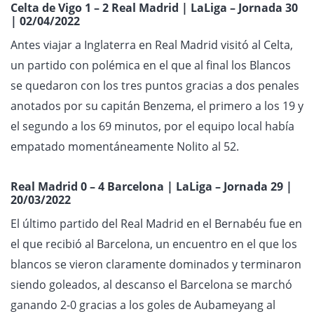
Celta de Vigo 1 – 2 Real Madrid | LaLiga – Jornada 30
| 02/04/2022
Antes viajar a Inglaterra en Real Madrid visitó al Celta,
un partido con polémica en el que al final los Blancos
se quedaron con los tres puntos gracias a dos penales
anotados por su capitán Benzema, el primero a los 19 y
el segundo a los 69 minutos, por el equipo local había
empatado momentáneamente Nolito al 52.
Real Madrid 0 – 4 Barcelona | LaLiga – Jornada 29 |
20/03/2022
El último partido del Real Madrid en el Bernabéu fue en
el que recibió al Barcelona, un encuentro en el que los
blancos se vieron claramente dominados y terminaron
siendo goleados, al descanso el Barcelona se marchó
ganando 2-0 gracias a los goles de Aubameyang al