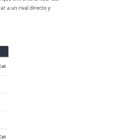
r a un rival directo y