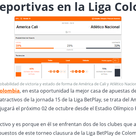
eportivas en la Liga Co
obabilidad de victoria y estado de forma de América de Cali y Atlético Nacio
Colombia
, en esta oportunidad la mejor casa de apuestas de 
tractivos de la jornada 15 de la Liga BetPlay, se trata del Am
jugará el próximo 02 de octubre desde el Estadio Olímpico
tivo y es porque en él se enfrentan dos de los clubes que
uestos de este torneo clausura de la Liga BetPlay de Colom