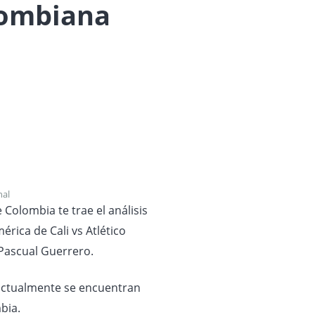
lombiana
nal
Colombia te trae el análisis
érica de Cali vs Atlético
 Pascual Guerrero.
 actualmente se encuentran
bia.