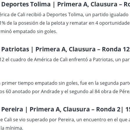
0 Deportes Tolima | Primera A, Clausura – 
ica de Cali recibió a Deportes Tolima, un partido igualado e
% de la posesión de la pelota y rematar en 4 oportunidades 
erminó empatado sin goles.
0 Patriotas | Primera A, Clausura – Ronda 1
2 el cuadro de América de Cali enfrentó a Patriotas, un part
n primer tiempo empatado sin goles, fue en la segunda part
 los 60 anotado por Andrade y el segundo al 84 obra de Pére
1 Pereira | Primera A, Clausura – Ronda 2| 
 Cali se vio superado por Pereira, un encuentro en el que a
 la mínima.