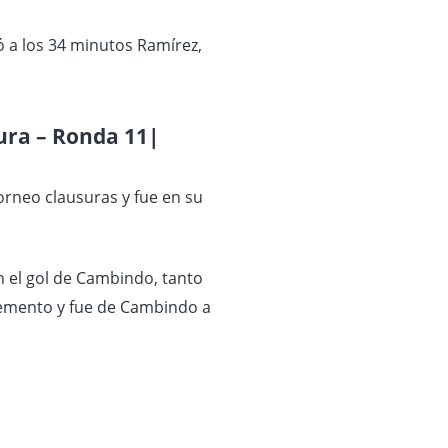
ó a los 34 minutos Ramírez,
sura – Ronda 11|
torneo clausuras y fue en su
 el gol de Cambindo, tanto
plemento y fue de Cambindo a