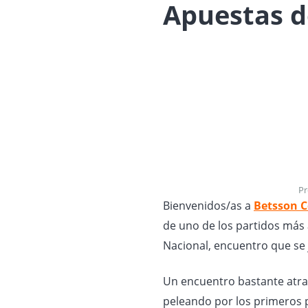
Apuestas d
Pr
Bienvenidos/as a
Betsson 
de uno de los partidos más a
Nacional, encuentro que se 
Un encuentro bastante atrac
peleando por los primeros p