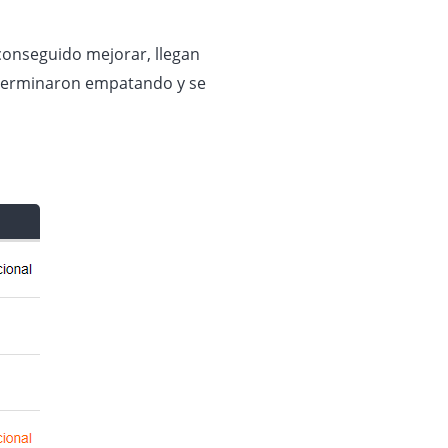
conseguido mejorar, llegan
 terminaron empatando y se