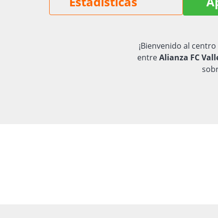
Estadísticas
A
¡Bienvenido al centro
entre
Alianza FC Val
sobr