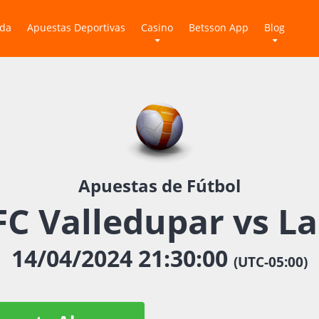
ida
Apuestas Deportivas
Casino
Betsson App
Blog
Apuestas de Fútbol
FC Valledupar vs L
14/04/2024 21:30:00
(UTC-05:00)