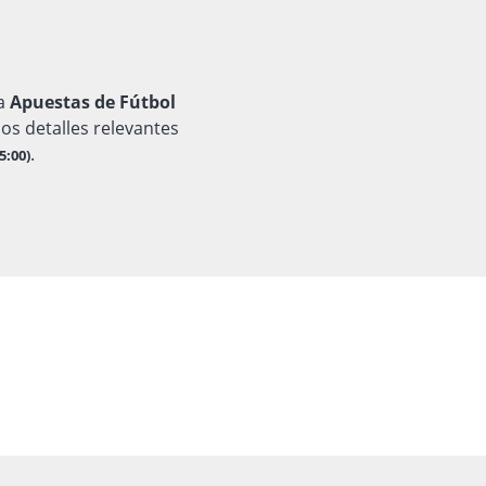
la
Apuestas de Fútbol
os detalles relevantes
.
5:00)