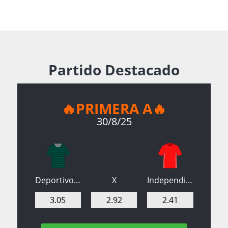
Partido Destacado
🔥PRIMERA A🔥
30/8/25
Deportivo Cali
X
Independiente Medellín
3.05
2.92
2.41