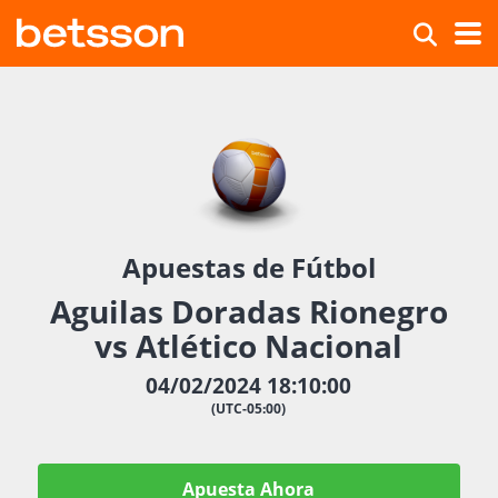
Apuestas de Fútbol
Aguilas Doradas Rionegro
vs Atlético Nacional
04/02/2024 18:10:00
(UTC-05:00)
Apuesta Ahora