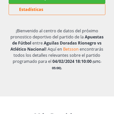
Estadísticas
¡Bienvenido al centro de datos del próximo
pronostico deportivo del partido de la
Apuestas
de Fútbol
entre
Aguilas Doradas Rionegro vs
Atlético Nacional
! Aquí en
Betsson
encontrarás
todos los detalles relevantes sobre el partido
programado para el
04/02/2024 18:10:00
(UTC-
.
05:00)